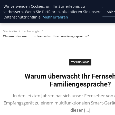
Musichits
Wir verwenden Cookies, um Ihr Surferlebnis zu
verbessern. Wenn Sie fortfahren, akzeptieren Sie unsere
Able
Datenschutzrichtlinie.
Mehr erfahren
Startseite
Technologie
Warum überwacht Ihr Fernseher Ihre Familiengespräche?
TECHNOLOGIE
Warum überwacht Ihr Fernseh
Familiengespräche?
In den letzten Jahren hat sich unser Fernseher von
Empfangsgerät zu einem multifunktionalen Smart-Gerät 
dieser […]