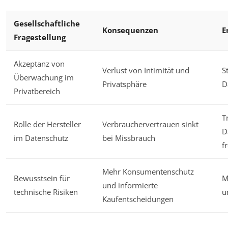
Gesellschaftliche
Konsequenzen
E
Fragestellung
Akzeptanz von
Verlust von Intimität und
S
Überwachung im
Privatsphäre
D
Privatbereich
T
Rolle der Hersteller
Verbrauchervertrauen sinkt
D
im Datenschutz
bei Missbrauch
f
Mehr Konsumentenschutz
Bewusstsein für
M
und informierte
technische Risiken
u
Kaufentscheidungen