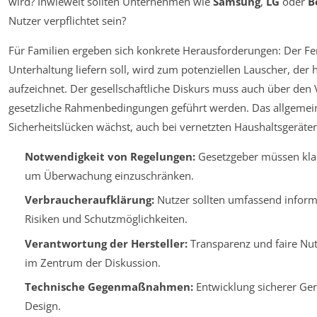
wird? Inwieweit sollten Unternehmen wie
Samsung
,
LG
oder
B
Nutzer verpflichtet sein?
Für Familien ergeben sich konkrete Herausforderungen: Der Fer
Unterhaltung liefern soll, wird zum potenziellen Lauscher, der
aufzeichnet. Der gesellschaftliche Diskurs muss auch über den
gesetzliche Rahmenbedingungen geführt werden. Das allgemei
Sicherheitslücken wächst, auch bei vernetzten Haushaltsgeräte
Notwendigkeit von Regelungen:
Gesetzgeber müssen klar
um Überwachung einzuschränken.
Verbraucheraufklärung:
Nutzer sollten umfassend inform
Risiken und Schutzmöglichkeiten.
Verantwortung der Hersteller:
Transparenz und faire Nu
im Zentrum der Diskussion.
Technische Gegenmaßnahmen:
Entwicklung sicherer Ger
Design.