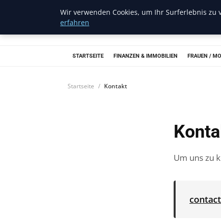
Wir verwenden Cookies, um Ihr Surferlebnis zu v
Musichits
erfahren
STARTSEITE
FINANZEN & IMMOBILIEN
FRAUEN / M
Startseite
Kontakt
Konta
Um uns zu ko
contac