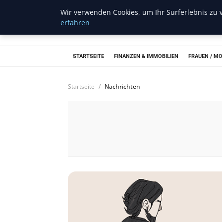
Wir verwenden Cookies, um Ihr Surferlebnis zu v
Musichits
erfahren
STARTSEITE
FINANZEN & IMMOBILIEN
FRAUEN / M
Startseite
Nachrichten