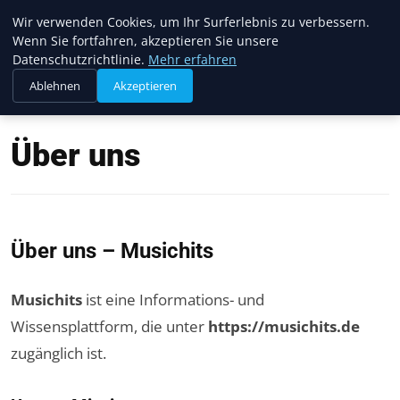
Musichits
Wir verwenden Cookies, um Ihr Surferlebnis zu verbessern.
Wenn Sie fortfahren, akzeptieren Sie unsere
Datenschutzrichtlinie.
Mehr erfahren
Ablehnen
Akzeptieren
Startseite
Über uns
Über uns
Über uns – Musichits
Musichits
ist eine Informations- und
Wissensplattform, die unter
https://musichits.de
zugänglich ist.