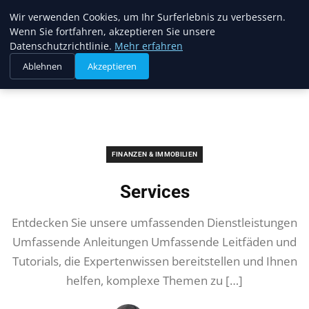
Musichits
Wir verwenden Cookies, um Ihr Surferlebnis zu verbessern.
Wenn Sie fortfahren, akzeptieren Sie unsere
Datenschutzrichtlinie.
Mehr erfahren
Ablehnen
Akzeptieren
Startseite
Finanzen & Immobilien
Services
FINANZEN & IMMOBILIEN
Services
Entdecken Sie unsere umfassenden Dienstleistungen
Umfassende Anleitungen Umfassende Leitfäden und
Tutorials, die Expertenwissen bereitstellen und Ihnen
helfen, komplexe Themen zu […]