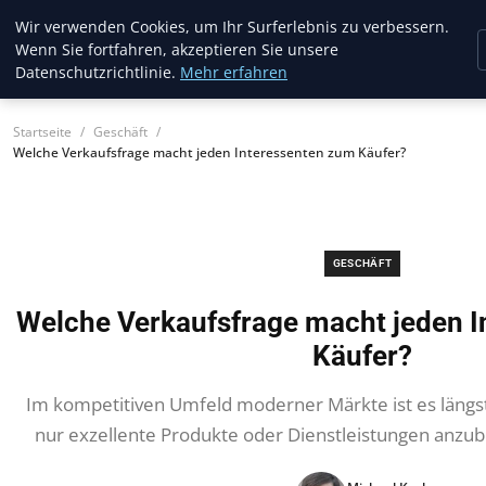
Musichits
Wir verwenden Cookies, um Ihr Surferlebnis zu verbessern.
Wenn Sie fortfahren, akzeptieren Sie unsere
Datenschutzrichtlinie.
Mehr erfahren
Startseite
Geschäft
Welche Verkaufsfrage macht jeden Interessenten zum Käufer?
GESCHÄFT
Welche Verkaufsfrage macht jeden 
Käufer?
Im kompetitiven Umfeld moderner Märkte ist es längs
nur exzellente Produkte oder Dienstleistungen anzu