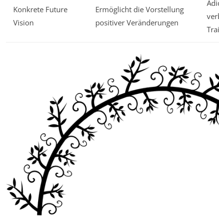
Adi
Konkrete Future
Ermöglicht die Vorstellung
ver
Vision
positiver Veränderungen
Tra