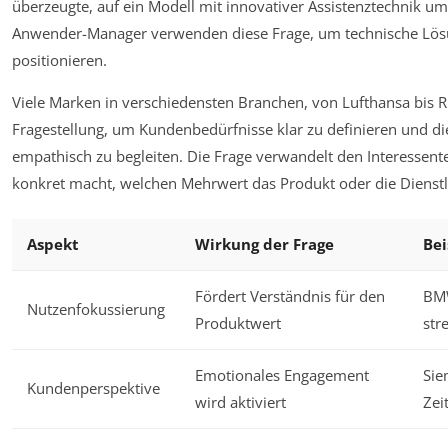
überzeugte, auf ein Modell mit innovativer Assistenztechnik u
Anwender-Manager verwenden diese Frage, um technische Lösu
positionieren.
Viele Marken in verschiedensten Branchen, von Lufthansa bis Ri
Fragestellung, um Kundenbedürfnisse klar zu definieren und d
empathisch zu begleiten. Die Frage verwandelt den Interessente
konkret macht, welchen Mehrwert das Produkt oder die Dienstle
Aspekt
Wirkung der Frage
Bei
Fördert Verständnis für den
BMW
Nutzenfokussierung
Produktwert
str
Emotionales Engagement
Sie
Kundenperspektive
wird aktiviert
Zei