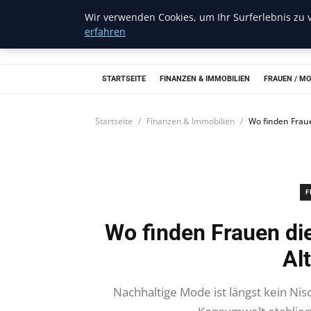
Wir verwenden Cookies, um Ihr Surferlebnis zu v
Musichits
erfahren
STARTSEITE
FINANZEN & IMMOBILIEN
FRAUEN / M
Startseite
Finanzen & Immobilien
Wo finden Frau
F
Wo finden Frauen di
Al
Nachhaltige Mode ist längst kein Ni