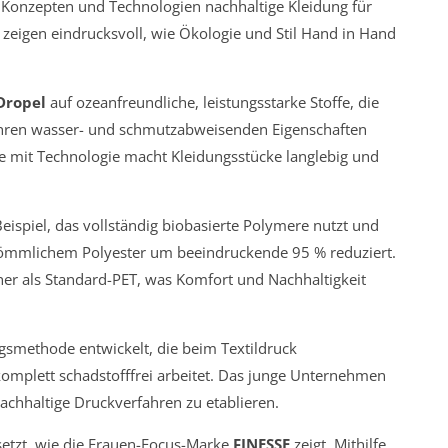
n Konzepten und Technologien nachhaltige Kleidung für
eigen eindrucksvoll, wie Ökologie und Stil Hand in Hand
Dropel
auf ozeanfreundliche, leistungsstarke Stoffe, die
 ihren wasser- und schmutzabweisenden Eigenschaften
 mit Technologie macht Kleidungsstücke langlebig und
Beispiel, das vollständig biobasierte Polymere nutzt und
kömmlichem Polyester um beeindruckende 95 % reduziert.
cher als Standard-PET, was Komfort und Nachhaltigkeit
smethode entwickelt, die beim Textildruck
omplett schadstofffrei arbeitet. Das junge Unternehmen
hhaltige Druckverfahren zu etablieren.
setzt, wie die Frauen-Focus-Marke
FINESSE
zeigt. Mithilfe