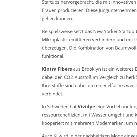
Startups hervorgebracht, die mit innovative
Frauen produzieren. Diese Jungunternehmen z
gehen können.
Beispielsweise setzt das New Yorker Startup
Mikroplastik emittieren verhindern und mit
überzeugen. Die Kombination von Baumwolle
funktional.
Kintra Fibers
aus Brooklyn ist ein weiteres 
dabei den CO2-Ausstoß im Vergleich zu her
Ihre Stoffe sind dabei um ein Vielfaches wei
verbindet.
In Schweden hat
Vividye
eine Vorbehandlung
ressourceneffizient mit Wasser umgeht und k
kooperiert mit mehreren Modemarken, um nac
Auch KI wird in der nachhaltigen Mode einge