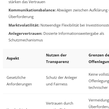
stärken das Vertrauen
Kommunikationsbalance:
Abwägen zwischen Aufklärung
Überforderung
Marktvolatilität:
Notwendige Flexibilität bei Investitionsst
Anlegervertrauen:
Dosierte Informationsweitergabe als
Schutzmechanismus
Nutzen der
Grenzen d
Aspekt
Transparenz
Offenlegu
Keine vollst
Gesetzliche
Schutz der Anleger
Offenlegun
Anforderungen
und Fairness
technischer 
Vermeidung
Vertrauen durch
Überforder