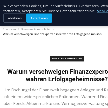
Musichits
Wir verwenden Cookies, um Ihr Surferlebnis zu verbessern. Wen
fortfahren, akzeptieren Sie unsere Datenschutzrichtlinie.
Mehr e
Ablehnen
Akzeptieren
Startseite
Finanzen & Immobilien
Warum verschweigen Finanzexperten ihre wahren Erfolgsgeheimnisse?
FINANZEN & IMMOBILIEN
Warum verschweigen Finanzexperte
wahren Erfolgsgeheimnisse?
Im Dschungel der Finanzwelt begegnen Anleger und R
oft einem widersprüchlichen Phänomen: Während Fin
über Fonds, Aktienmärkte und Vermögensverwaltung sp