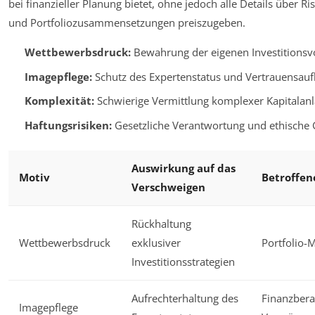
bei finanzieller Planung bietet, ohne jedoch alle Details über Ri
und Portfoliozusammensetzungen preiszugeben.
Wettbewerbsdruck:
Bewahrung der eigenen Investitionsvo
Imagepflege:
Schutz des Expertenstatus und Vertrauensau
Komplexität:
Schwierige Vermittlung komplexer Kapitalanl
Haftungsrisiken:
Gesetzliche Verantwortung und ethische
Auswirkung auf das
Motiv
Betroffen
Verschweigen
Rückhaltung
Wettbewerbsdruck
exklusiver
Portfolio
Investitionsstrategien
Aufrechterhaltung des
Finanzber
Imagepflege