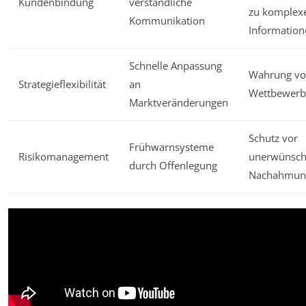
Kundenbindung
verständliche
zu komplex
Kommunikation
Information
Schnelle Anpassung
Wahrung v
Strategieflexibilität
an
Wettbewerbs
Marktveränderungen
Schutz vor
Frühwarnsysteme
Risikomanagement
unerwünsch
durch Offenlegung
Nachahmun