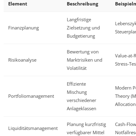
Element
Beschreibung
Beispie
Langfristige
Lebenszyk
Finanzplanung
Zielsetzung und
Steuerpl
Budgetierung
Bewertung von
Value-at-R
Risikoanalyse
Marktrisiken und
Stress-Tes
Volatilität
Effiziente
Modern Po
Mischung
Portfoliomanagement
Theory (M
verschiedener
Allocation
Anlageklassen
Planung kurzfristig
Cash-Flow
Liquiditätsmanagement
verfügbarer Mittel
Notfallre