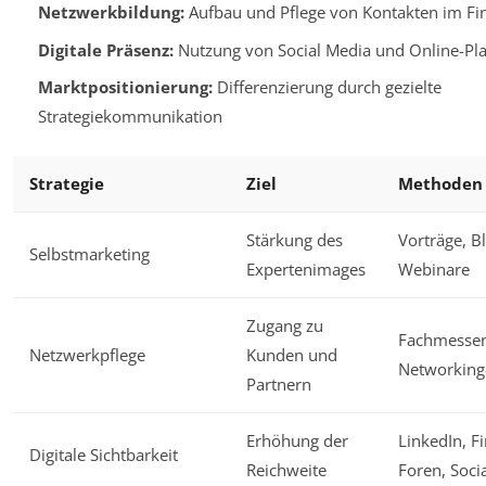
Netzwerkbildung:
Aufbau und Pflege von Kontakten im Fi
Digitale Präsenz:
Nutzung von Social Media und Online-Pl
Marktpositionierung:
Differenzierung durch gezielte
Strategiekommunikation
Strategie
Ziel
Methoden
Stärkung des
Vorträge, B
Selbstmarketing
Expertenimages
Webinare
Zugang zu
Fachmessen
Netzwerkpflege
Kunden und
Networking
Partnern
Erhöhung der
LinkedIn, F
Digitale Sichtbarkeit
Reichweite
Foren, Soci