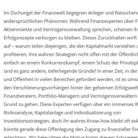
Im Dschungel der Finanzwelt begegnen Anleger und Ratsuchen
widersprüchlichen Phänomen: Während Finanzexperten über F
Aktienmärkte und Vermögensverwaltung sprechen, scheinen ih
Erfolgsrezepte verborgen zu bleiben. Dieses Zurückhalten wirft 
auf – warum teilen diejenigen, die den Kapitalmarkt verstehen
profitieren, ihre wahren Strategien nicht offen mit der Öffentlich
einfach an einem Konkurrenzkampf, einem Schutz der Privatsp
sind es ganz andere, tieferliegende Gründe? In einer Zeit, in de
und Offenheit in vielen Bereichen gefordert werden, ist es umso
den Verschleierungsvorhängen hinter der geheimen Erfolgswel
Finanzberatern, Portfolio-Managern und Vermögensverwaltern
Grund zu gehen. Diese Experten verfügen über ein immenses W
Risikoanalyse, Kapitalanlage und Individualisierung von
Investitionsstrategien, doch ihr wahres Know-how bleibt oft exk
könnte gerade diese Offenlegung den Zugang zu finanzieller Frei
erleichtern. Wir beleuchten die Motive hinter diesem Schweigen