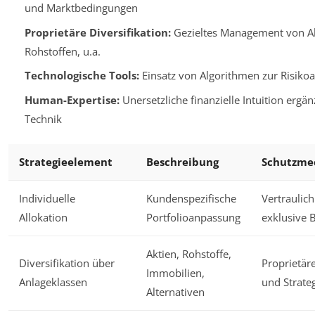
und Marktbedingungen
Proprietäre Diversifikation:
Gezieltes Management von Ak
Rohstoffen, u.a.
Technologische Tools:
Einsatz von Algorithmen zur Risiko
Human-Expertise:
Unersetzliche finanzielle Intuition ergä
Technik
Strategieelement
Beschreibung
Schutzme
Individuelle
Kundenspezifische
Vertraulich
Allokation
Portfolioanpassung
exklusive 
Aktien, Rohstoffe,
Diversifikation über
Proprietär
Immobilien,
Anlageklassen
und Strate
Alternativen