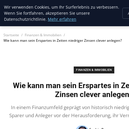
Musichits
Wir verwenden Cookies, um Ihr Surferlebnis zu verbessern.
Wenn Sie fortfahren, akzeptieren Sie unsere
Datenschutzrichtlinie.
Mehr erfahren
Startseite
Finanzen & Immobilien
Wie kann man sein Erspartes in Zeiten niedriger Zinsen clever anlegen?
FINANZEN & IMMOBILIEN
Wie kann man sein Erspartes in Ze
Zinsen clever anlege
In einem Finanzumfeld geprägt von historisch niedri
Sparer und Anleger vor der Herausforderung, ihr Ver