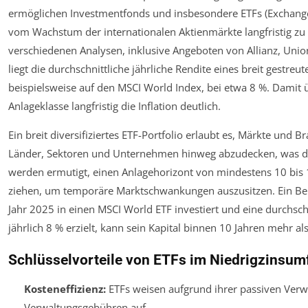
ermöglichen Investmentfonds und insbesondere ETFs (Exchange
vom Wachstum der internationalen Aktienmärkte langfristig zu p
verschiedenen Analysen, inklusive Angeboten von Allianz, Uni
liegt die durchschnittliche jährliche Rendite eines breit gestreu
beispielsweise auf den MSCI World Index, bei etwa 8 %. Damit ü
Anlageklasse langfristig die Inflation deutlich.
Ein breit diversifiziertes ETF-Portfolio erlaubt es, Märkte und
Länder, Sektoren und Unternehmen hinweg abzudecken, was das
werden ermutigt, einen Anlagehorizont von mindestens 10 bis 1
ziehen, um temporäre Marktschwankungen auszusitzen. Ein Bei
Jahr 2025 in einen MSCI World ETF investiert und eine durchsch
jährlich 8 % erzielt, kann sein Kapital binnen 10 Jahren mehr al
Schlüsselvorteile von ETFs im Niedrigzinsum
Kosteneffizienz:
ETFs weisen aufgrund ihrer passiven Verw
Verwaltungsgebühren auf.