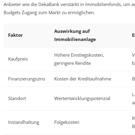
Anbieter wie die DekaBank verstärkt in Immobilienfonds, um a
Budgets Zugang zum Markt zu ermöglichen.
Auswirkung auf
Faktor
E
Immobilienanlage
Höhere Einstiegskosten,
V
Kaufpreis
geringere Rendite
b
Finanzierungszins
Kosten der Kreditaufnahme
B
L
Standort
Wertentwicklungspotenzial
a
R
Instandhaltung
Folgekosten
B